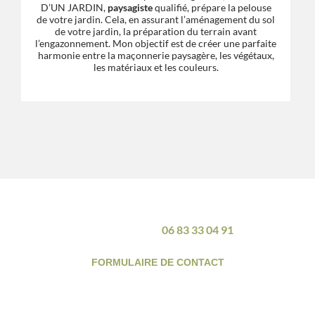
D’UN JARDIN,
paysagiste
qualifié, prépare la pelouse
de votre jardin. Cela, en assurant l’aménagement du sol
de votre jardin, la préparation du terrain avant
l’engazonnement. Mon objectif est de créer une parfaite
harmonie entre la maçonnerie paysagère, les végétaux,
les matériaux et les couleurs.
Pour toute information supplémentaire, n’hésitez pas à
nous contacter au
06 83 33 04 91
/
FORMULAIRE DE CONTACT