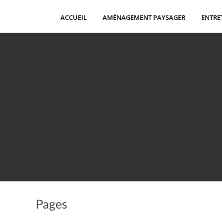
Passer
au
ACCUEIL
AMÉNAGEMENT PAYSAGER
ENTRE
contenu
Pages