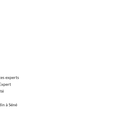
tes experts
Expert
nté
in à Séné