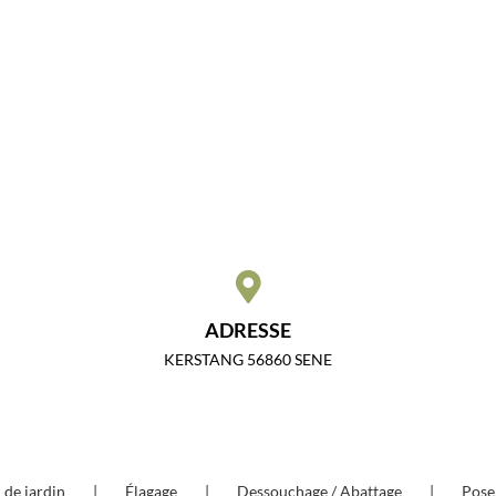
ADRESSE
KERSTANG 56860 SENE
 de jardin
Élagage
Dessouchage / Abattage
Pose 