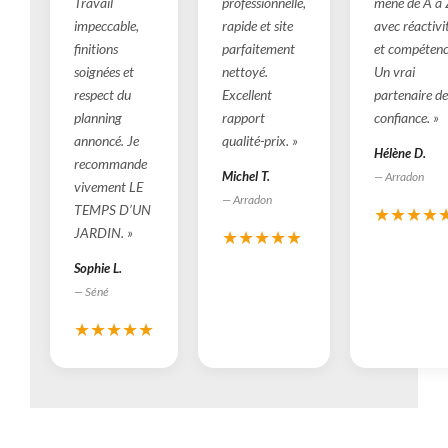
Travail
professionnelle,
mené de A à 
impeccable,
rapide et site
avec réactivi
finitions
parfaitement
et compétenc
soignées et
nettoyé.
Un vrai
respect du
Excellent
partenaire de
planning
rapport
confiance. »
annoncé. Je
qualité-prix. »
Hélène D.
recommande
Michel T.
— Arradon
vivement LE
— Arradon
TEMPS D’UN
★★★★
JARDIN. »
★★★★★
Sophie L.
— Séné
★★★★★