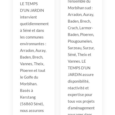
l’ensemble du
LE TEMPS
Morbihan sud :
D’UN JARDIN
Arradon, Auray,
intervient
Baden, Brech,
quotidiennement
Crach, Larmor-
à Séné et dans
Baden, Ploeren,
les communes
Plougoumelen,
environnantes :
Sarzeau, Surzur,
Arradon, Auray,
Séné, Theix et
Baden, Brech,
Vannes. LE
Vannes, Theix,
TEMPS D’UN
Ploeren et tout
JARDIN assure
le Golfe du
disponibilité,
Morbihan.
réactivité et
Basés à
expertise pour
Kerstang
tous vos projets
(56860 Séné),
d’aménagement
nous assurons
paysager dans