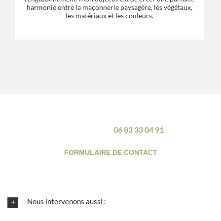
harmonie entre la maçonnerie paysagère, les végétaux,
les matériaux et les couleurs.
Pour toute information supplémentaire, n’hésitez pas à
nous contacter au
06 83 33 04 91
/
FORMULAIRE DE CONTACT
Nous intervenons aussi :